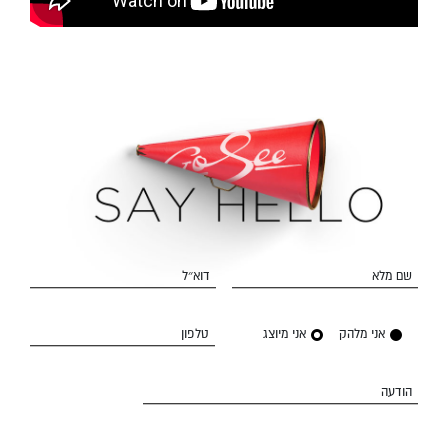
שם מלא
דוא״ל
אני מלהק
אני מיוצג
טלפון
הודעה