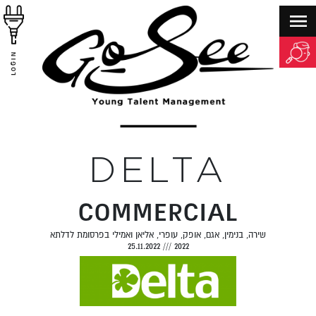
LOGIN
DELTA
COMMERCIAL
שירה, בנימין, אגם, אופק, עופרי, אליאן ואמילי בפרסומת לדלתא
25.11.2022
///
2022