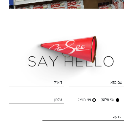
שם מלא
דוא״ל
אני מלהק
אני מיוצג
טלפון
הודעה