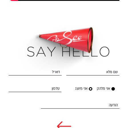
שם מלא
דוא״ל
אני מלהק
אני מיוצג
טלפון
הודעה