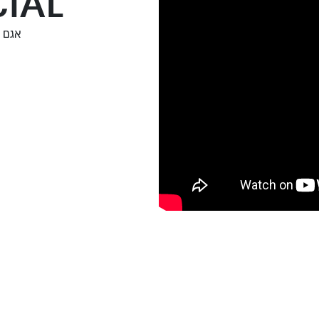
IAL
אגם ב