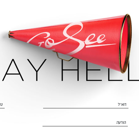
דוא״ל
טל
הודעה