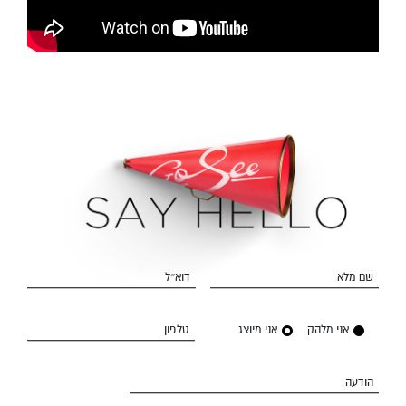
שם מלא
דוא״ל
אני מלהק
אני מיוצג
טלפון
הודעה