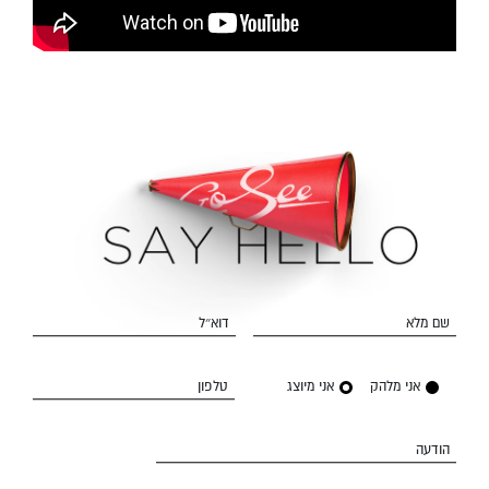
שם מלא
דוא״ל
אני מלהק
אני מיוצג
טלפון
הודעה