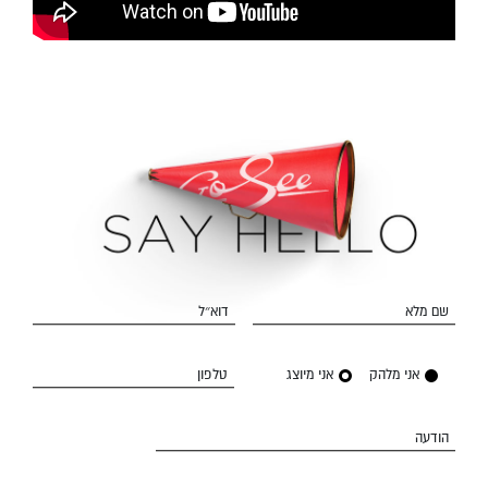
שם מלא
דוא״ל
אני מלהק
אני מיוצג
טלפון
הודעה