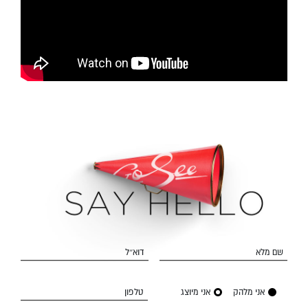
שם מלא
דוא״ל
אני מלהק
אני מיוצג
טלפון