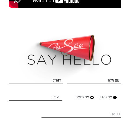
שם מלא
דוא״ל
אני מלהק
אני מיוצג
טלפון
הודעה