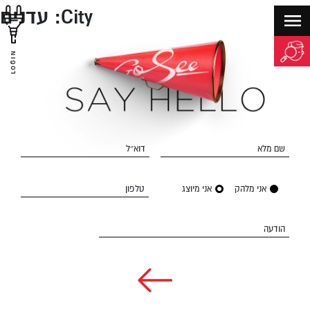
City:
עדנים
LOGIN
שם מלא
דוא״ל
אני מלהק
אני מיוצג
טלפון
הודעה