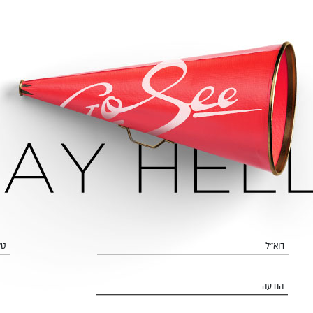
דוא״ל
טל
הודעה