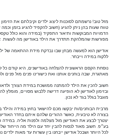
מזל טוב
!
נרשמתם לסוכנות ליצוג ילדים וקיבלתם את הזימון 
טווח שעות בהן ניתן להגיע
(
חשוב להקפיד להגיע בזמן וכמה 
הדמויות המבוקשות ותיאור התפקיד
(
במידה והוא כולל טקסט
מפורשות שהמלהקת תתדרך את הילד באודישן מה לעשות
.
א
אודישן הוא למעשה מבחן שבו נבדקת מידת ההתאמה של יל
ללקוח במידה וייבחר
.
נוסחת הקסם הראשונית להצלחה באודישנים
,
היא קודם כל ל
מאתגרת
,
שבה בוחנים אותנו ואת כישורינו פנים מול פנים ול
חשוב להכין את הילד להמתנה ממושכת במידת הצורך ולדאוג 
ובזימון לאודישן לא הופיעה דרישה ללבוש מסויים
,
מומלץ להלב
מוגבל בגלל בגד לא נכון
.
מרבית הבוחנים
/
ות יבקשו מכם להישאר בחוץ במידה והילד ב
בצורה לא טיבעית
,
כאשר ההורים שלהם איתם בחדר האודיש
יצטרך לבצע את האודישן מול מצלמה ולפנות אליה
.
במידה וב
בע״פ
.
חשוב מאוד לנסות להבין יחד עם הילד מה הייחוד שלו
לכל היותר ושבכל אודישן ייבחנו בין עשרות עד מאות ילדים 