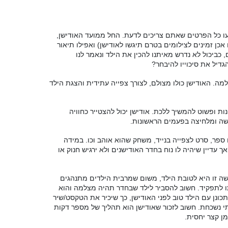
יעו כל הפרטים שאתם צריכים לדעת
.
החל ממועד האודישן
,
כן זמינים לצילומים בטרם תיגשו לאודישן
)
ואפילו תיאור
,
כביכול לא נדרש מאיתנו להכין את הילד ונאמר לנו
גדיל את סיכוייו להיבחר
?
למה
.
האודישן כולו מצולם
,
לצורך צפייה עתידית והצגת הילד
ות ופשוט להמשיך ללכת
.
אודישן יכול להצטייר כחוויה
שה ומלחיצה בפעמים הראשונות
.
 ספר
,
סרט לצפייה בנייד
,
משחק שהוא אוהב וכו
.
במידה
אך עדיין שיהיה לו נוח בחדר האודישנים ולא ירגיש חנוק או
ה זו היא לטובת הילד
,
משום שמרבית הילדים מתנהגים
ו לתפקיד
.
חשוב להסביר לילד שבחדר תהיה מצלמה והוא
כונן עם הילד טוב לפני האודישן, כך שיכיר את הטקסט
/
שיר
תי נשכחת
.
חשוב לזכור שאודישן הוא תהליך של מספר דקות
מן קצר יחסית
.