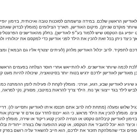
לאודישן הראשון שלכם
.
במידה ונרשמתם לסוכנות טובה ואיכותית
,
בזימון יופ
שיותר מוקדם שניתן
),
מיקום האודישן
,
תאריך הצילומים
(
מומלץ לבדוק שאתם א
 יופיע גם הטקסט שיש ללמוד בע״פ לאודישן
).
בחלק מהאודישנים הפרונטלים
ך כיצד ניתן בכל זאת להכין את הילד לפני אודישן כדי למקסם את יכולותיו ולה
דכם לתפקיד
.
לרוב יכלול האודישן מלהק
(
לעיתים יצטרף אליו גם הבמאי
)
ומצ
לכת לכמה שיותר אודישנים
.
לא להתייאש אחרי חוסר הצלחה בפעמים הראשונ
כן מאודישן לאודישן ילדכם ירגיש בטוח יותר בסיטואציה
,
שיכולה להיות מעט ק
שיגיע לאודישן שבע
,
רגוע
,
ועירני
.
מומלץ לקחת לו פעילות לזמן ההמתנה כמו
יש לילד בגד ייצוגי אך נוח
.
הילד צריך להראות במיטבו
,
מסורק
,
נקי למראה
,
גיל שלוש ומעלה
(
מתחת לזה לרוב אתם תכנסו איתו לאודישן ותסייעו לו
).
דריש
נים
.
מומלץ להכין את הילד מראש
,
כי הוא ייכנס לחדר עם אדם זר שייבחן אות
זימון לאודישן קיבלתם טקסט או הנחיה להכין קטע ריקוד או שירה
,
מומלץ להת
 וכיצד הוא יוכל להעביר את הטקסט
,
או קטע ההופעה שלו בצורה ייחודית ובל
נוספים וכדי שהמלהקת תזכור את ילדכם
,
הוא חייב להשאיר עליה רושם בפרק ז