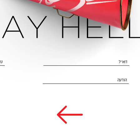
דוא״ל
טל
הודעה