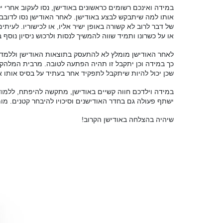
במידה ואינכם רשומים כראשונים באודישן
,
נסו לעקוב אחרי 
אותו למה שיתבקש לבצע באודישן
.
לאחר האודישן נסו לדובב 
של דבר לרוב לא קשורה באופן ישיר אליו
,
או לכישוריו
.
לעיתים
או על כשרונו ותמיד שווה להמשיך לנסות ולרכוש ניסיון נוסף
לאחר האודישן מומלץ לא להתעסק בתוצאות האודישן וללמד
כך במידה וכן יתקבל זו תהיה הפתעה לטובה
.
מרבית המלהקים
שכן יכול להיות שיתקבל לתפקיד אחר בעתיד על בסיס אותו 
במידה וילדכם חווה קשיים באודישן
,
מתקשה להיפתח
,
ללמוד
ישתף פעולה גם בחדר האודישנים וסיכויו להיבחר קטנים
.
מומ
שיהיה בהצלחה באודישן הקרוב
!