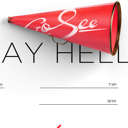
דוא״ל
טל
הודעה