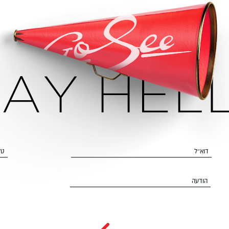
דוא״ל
טל
הודעה