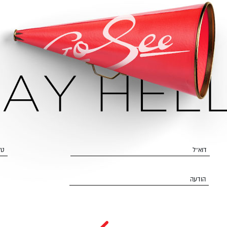
דוא״ל
טל
הודעה