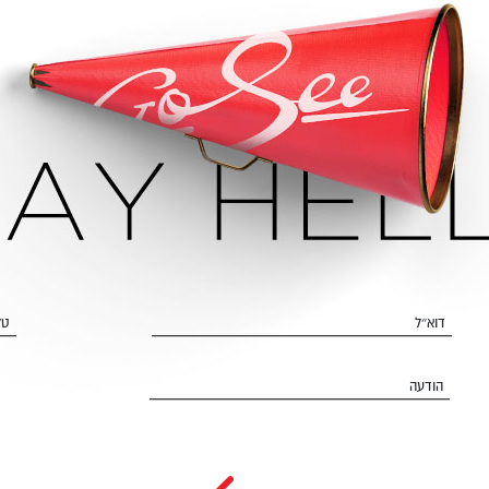
דוא״ל
טל
הודעה