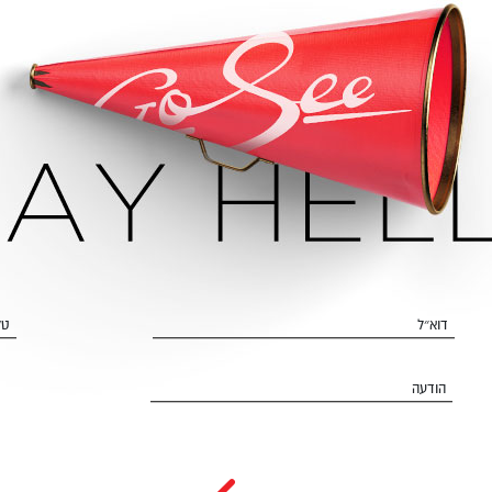
דוא״ל
טל
הודעה