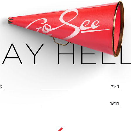
דוא״ל
טל
הודעה