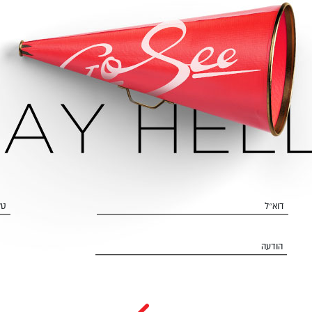
דוא״ל
טל
הודעה