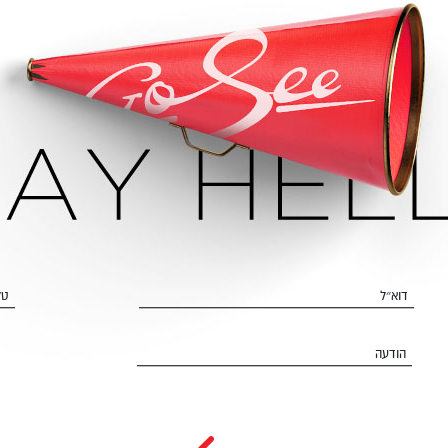
דוא״ל
טל
הודעה