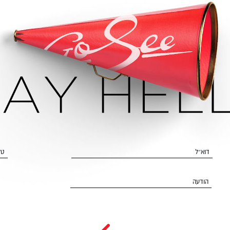
דוא״ל
טל
הודעה