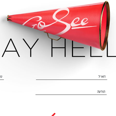
דוא״ל
טל
הודעה