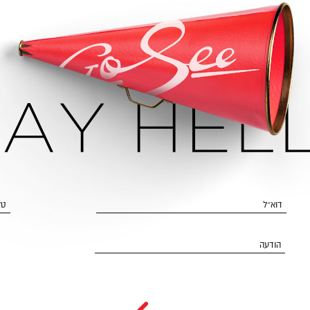
דוא״ל
טל
הודעה