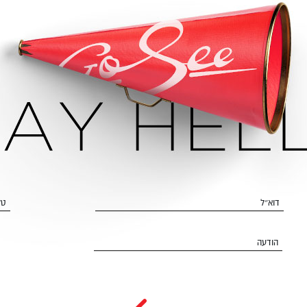
דוא״ל
טל
הודעה