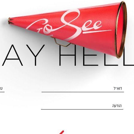
דוא״ל
טל
הודעה