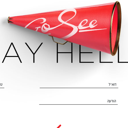
דוא״ל
טל
הודעה