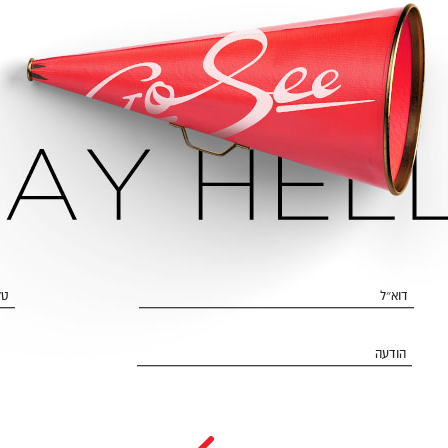
ון
דוא״ל
הודעה