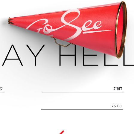
דוא״ל
טל
הודעה