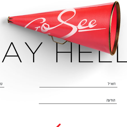
דוא״ל
טל
הודעה