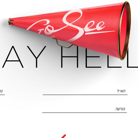
דוא״ל
טל
הודעה