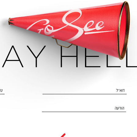
דוא״ל
טל
הודעה