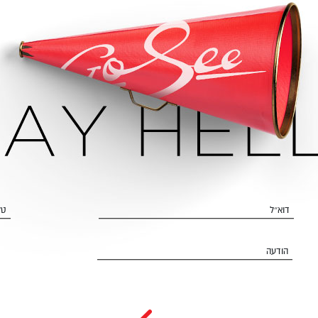
דוא״ל
טל
הודעה