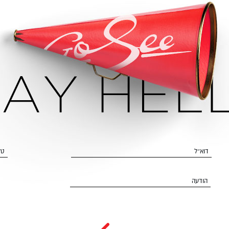
דוא״ל
טל
הודעה