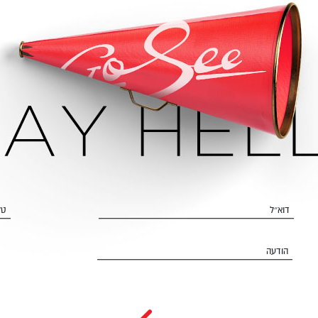
דוא״ל
טל
הודעה