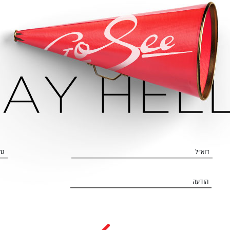
דוא״ל
טל
הודעה