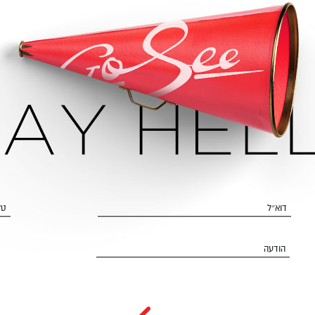
דוא״ל
טל
הודעה