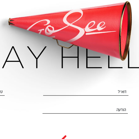
דוא״ל
טל
הודעה