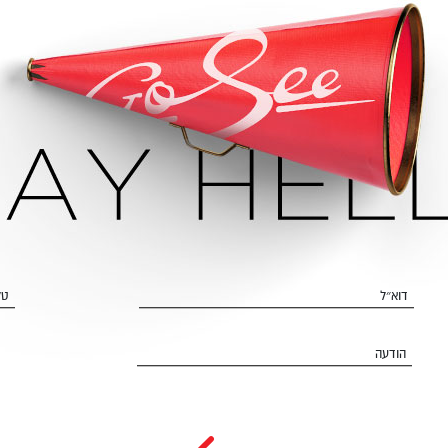
דוא״ל
טל
הודעה