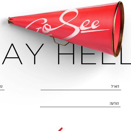
דוא״ל
טל
הודעה