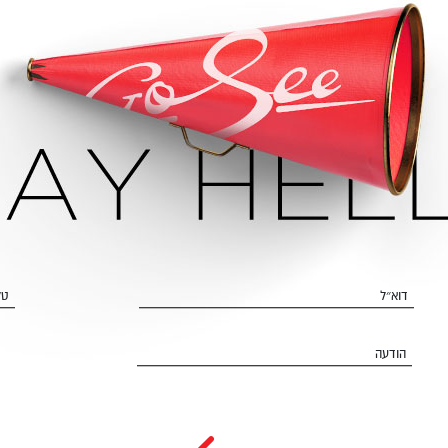
דוא״ל
טל
הודעה