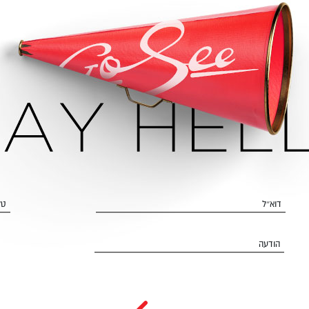
דוא״ל
טל
הודעה