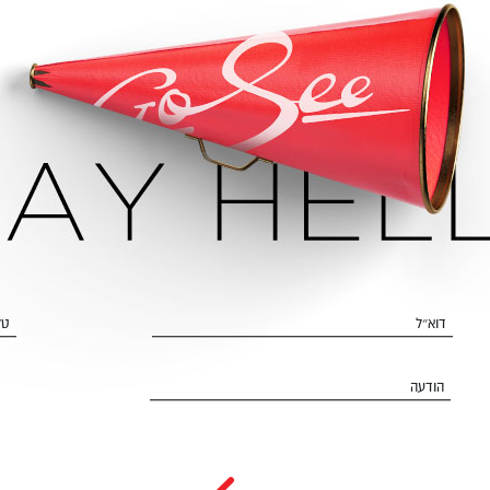
דוא״ל
טל
הודעה